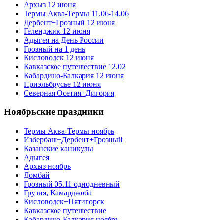
Архыз 12 июня
Термы Аква-Термы 11.06-14.06
Дербент+Грозный 12 июня
Геленджик 12 июня
Адыгея на День России
Грозный на 1 день
Кисловодск 12 июня
Кавказское путешествие 12.02
Кабардино-Балкария 12 июня
Приэльбрусье 12 июня
Северная Осетия+Дигория
Ноябрьские праздники
Термы Аква-Термы ноябрь
Избербаш+Дербент+Грозный
Казанские каникулы
Адыгея
Архыз ноябрь
Домбай
Грозный 05.11 однодневный
Грузия, Камарджоба
Кисловодск+Пятигорск
Кавказское путешествие
Кабардино-Балкария ноябрь