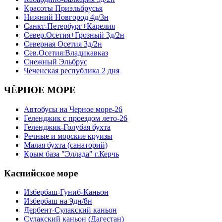
Красоты Приэльбрусья
Нижний Новгород 4д/3н
Санкт-Петербург+Карелия
Север.Осетия+Грозный 3д/2н
Северная Осетия 3д/2н
Сев.Осетия:Владикавказ
Снежный Эльбрус
Чеченская республика 2 дня
ЧЁРНОЕ МОРЕ
Автобусы на Черное море-26
Геленджик с проездом лето-26
Геленджик-Голубая бухта
Речные и морские круизы
Малая бухта (санаторий)
Крым база "Эллада" г.Керчь
Каспийское море
Избербаш-Гуниб-Каньон
Избербаш на 9дн/8н
Дербент-Сулакский каньон
Сулакский каньон (Дагестан)