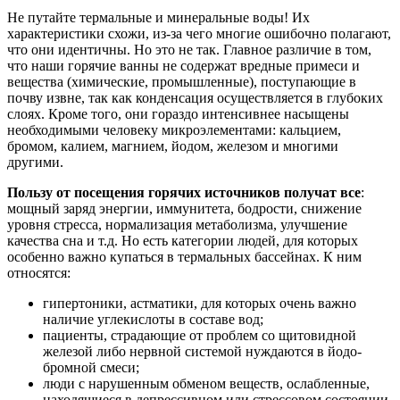
Не путайте термальные и минеральные воды! Их
характеристики схожи, из-за чего многие ошибочно полагают,
что они идентичны. Но это не так. Главное различие в том,
что наши горячие ванны не содержат вредные примеси и
вещества (химические, промышленные), поступающие в
почву извне, так как конденсация осуществляется в глубоких
слоях. Кроме того, они гораздо интенсивнее насыщены
необходимыми человеку микроэлементами: кальцием,
бромом, калием, магнием, йодом, железом и многими
другими.
Пользу от посещения горячих источников получат все
:
мощный заряд энергии, иммунитета, бодрости, снижение
уровня стресса, нормализация метаболизма, улучшение
качества сна и т.д. Но есть категории людей, для которых
особенно важно купаться в термальных бассейнах. К ним
относятся:
гипертоники, астматики, для которых очень важно
наличие углекислоты в составе вод;
пациенты, страдающие от проблем со щитовидной
железой либо нервной системой нуждаются в йодо-
бромной смеси;
люди с нарушенным обменом веществ, ослабленные,
находящиеся в депрессивном или стрессовом состоянии