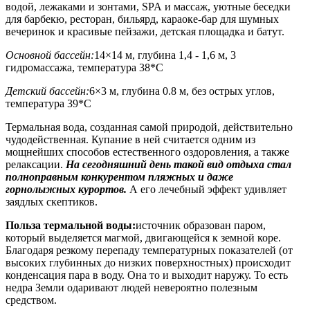
водой, лежаками и зонтами, SPA и массаж, уютные беседки
для барбекю, ресторан, бильярд, караоке-бар для шумных
вечеринок и красивые пейзажи, детская площадка и батут.
Основной бассейн:
14×14 м, глубина 1,4 - 1,6 м, 3
гидромассажа, температура 38*С
Детский бассейн:
6×3 м, глубина 0.8 м, без острых углов,
температура 39*С
Термальная вода, созданная самой природой, действительно
чудодейственная. Купание в ней считается одним из
мощнейших способов естественного оздоровления, а также
релаксации.
На сегодняшний день такой вид отдыха стал
полноправным конкурентом пляжных и даже
горнолыжных курортов.
А его лечебный эффект удивляет
заядлых скептиков.
Польза термальной воды:
источник образован паром,
который выделяется магмой, двигающейся к земной коре.
Благодаря резкому перепаду температурных показателей (от
высоких глубинных до низких поверхностных) происходит
конденсация пара в воду. Она то и выходит наружу. То есть
недра Земли одаривают людей невероятно полезным
средством.