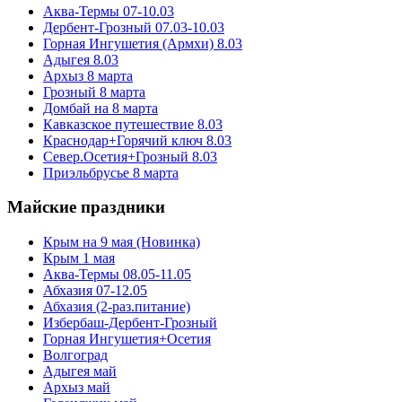
Аква-Термы 07-10.03
Дербент-Грозный 07.03-10.03
Горная Ингушетия (Армхи) 8.03
Адыгея 8.03
Архыз 8 марта
Грозный 8 марта
Домбай на 8 марта
Кавказское путешествие 8.03
Краснодар+Горячий ключ 8.03
Север.Осетия+Грозный 8.03
Приэльбрусье 8 марта
Майские праздники
Крым на 9 мая (Новинка)
Крым 1 мая
Аква-Термы 08.05-11.05
Абхазия 07-12.05
Абхазия (2-раз.питание)
Избербаш-Дербент-Грозный
Горная Ингушетия+Осетия
Волгоград
Адыгея май
Архыз май