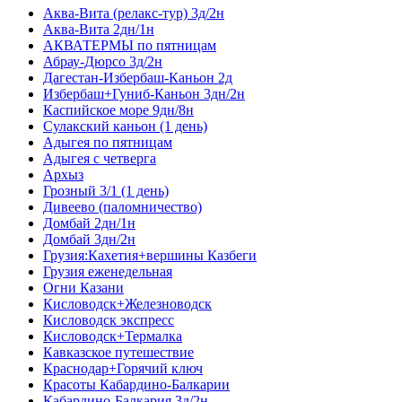
Аква-Вита (релакс-тур) 3д/2н
Аква-Вита 2дн/1н
АКВАТЕРМЫ по пятницам
Абрау-Дюрсо 3д/2н
Дагестан-Избербаш-Каньон 2д
Избербаш+Гуниб-Каньон 3дн/2н
Каспийское море 9дн/8н
Сулакский каньон (1 день)
Адыгея по пятницам
Адыгея с четверга
Архыз
Грозный 3/1 (1 день)
Дивеево (паломничество)
Домбай 2дн/1н
Домбай 3дн/2н
Грузия:Кахетия+вершины Казбеги
Грузия еженедельная
Огни Казани
Кисловодск+Железноводск
Кисловодск экспресс
Кисловодск+Термалка
Кавказское путешествие
Краснодар+Горячий ключ
Красоты Кабардино-Балкарии
Кабардино-Балкария 3д/2н