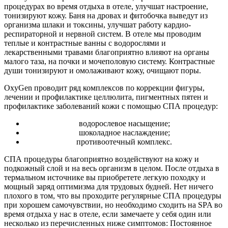
процедурах во время отдыха в отеле, улучшат настроение,
тонизируют кожу. Баня на дровах и фитобочка выведут из
организма шлаки и токсины, улучшат работу кардио-
респираторной и нервной систем. В отеле мы проводим
теплые и контрастные ванны с водорослями и
лекарственными травами благоприятно влияют на органы
малого таза, на почки и мочеполовую систему. Контрастные
души тонизируют и омолаживают кожу, очищают поры.
OxyGen проводит ряд комплексов по коррекции фигуры,
лечении и профилактике целлюлита, пигментных пятен и
профилактике заболеваний кожи с помощью СПА процедур:
водорослевое насыщение;
шоколадное наслаждение;
противоотечный комплекс.
СПА процедуры благоприятно воздействуют на кожу и
подкожный слой и на весь организм в целом. После отдыха в
термальном источнике вы приобретете легкую походку и
мощный заряд оптимизма для трудовых будней. Нет ничего
плохого в том, что вы проходите регулярные СПА процедуры
при хорошем самочувствии, но необходимо сходить на SPA во
время отдыха у нас в отеле, если замечаете у себя один или
несколько из перечисленных ниже симптомов: Постоянное