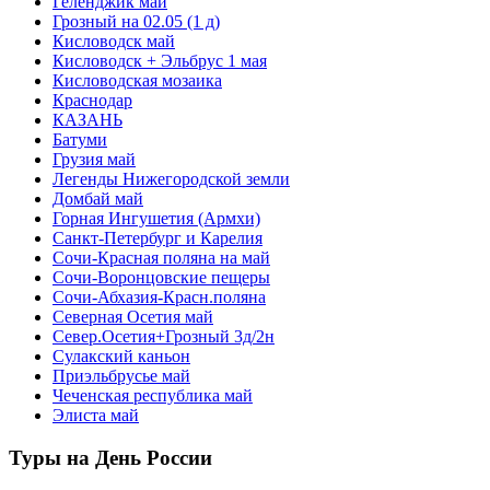
Геленджик май
Грозный на 02.05 (1 д)
Кисловодск май
Кисловодск + Эльбрус 1 мая
Кисловодская мозаика
Краснодар
КАЗАНЬ
Батуми
Грузия май
Легенды Нижегородской земли
Домбай май
Горная Ингушетия (Армхи)
Санкт-Петербург и Карелия
Сочи-Красная поляна на май
Сочи-Воронцовские пещеры
Сочи-Абхазия-Красн.поляна
Северная Осетия май
Север.Осетия+Грозный 3д/2н
Сулакский каньон
Приэльбрусье май
Чеченская республика май
Элиста май
Туры на День России