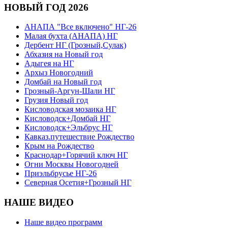
НОВЫЙ ГОД 2026
АНАПА "Все включено" НГ-26
Малая бухта (АНАПА) НГ
Дербент НГ (Грозный,Сулак)
Абхазия на Новый год
Адыгея на НГ
Архыз Новогодний
Домбай на Новый год
Грозный-Аргун-Шали НГ
Грузия Новый год
Кисловодская мозаика НГ
Кисловодск+Домбай НГ
Кисловодск+Эльбрус НГ
Кавказ.путешествие Рождество
Крым на Рождество
Краснодар+Горячий ключ НГ
Огни Москвы Новогодней
Приэльбрусье НГ-26
Северная Осетия+Грозный НГ
НАШЕ ВИДЕО
Наше видео программ