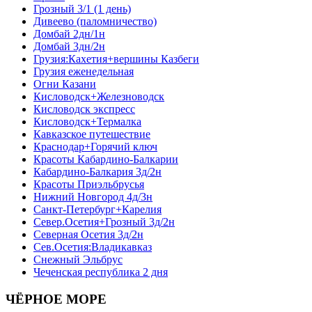
Грозный 3/1 (1 день)
Дивеево (паломничество)
Домбай 2дн/1н
Домбай 3дн/2н
Грузия:Кахетия+вершины Казбеги
Грузия еженедельная
Огни Казани
Кисловодск+Железноводск
Кисловодск экспресс
Кисловодск+Термалка
Кавказское путешествие
Краснодар+Горячий ключ
Красоты Кабардино-Балкарии
Кабардино-Балкария 3д/2н
Красоты Приэльбрусья
Нижний Новгород 4д/3н
Санкт-Петербург+Карелия
Север.Осетия+Грозный 3д/2н
Северная Осетия 3д/2н
Сев.Осетия:Владикавказ
Снежный Эльбрус
Чеченская республика 2 дня
ЧЁРНОЕ МОРЕ