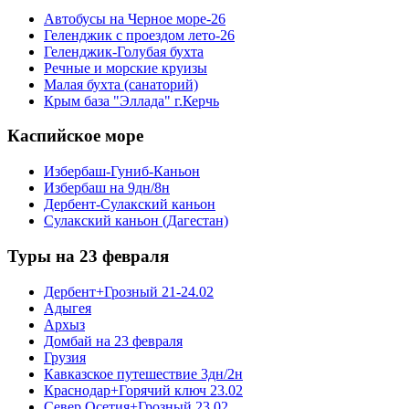
Автобусы на Черное море-26
Геленджик с проездом лето-26
Геленджик-Голубая бухта
Речные и морские круизы
Малая бухта (санаторий)
Крым база "Эллада" г.Керчь
Каспийское море
Избербаш-Гуниб-Каньон
Избербаш на 9дн/8н
Дербент-Сулакский каньон
Сулакский каньон (Дагестан)
Туры на 23 февраля
Дербент+Грозный 21-24.02
Адыгея
Архыз
Домбай на 23 февраля
Грузия
Кавказское путешествие 3дн/2н
Краснодар+Горячий ключ 23.02
Север.Осетия+Грозный 23.02