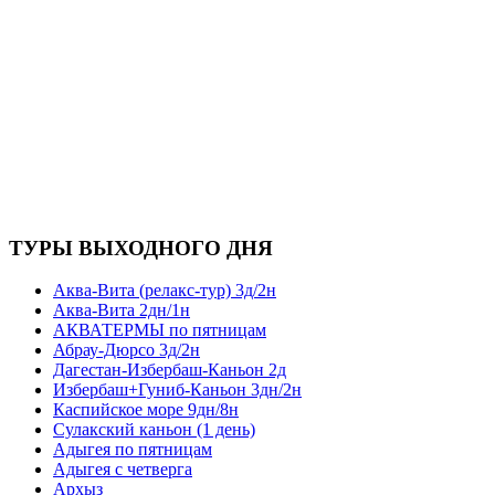
ТУРЫ ВЫХОДНОГО ДНЯ
Аква-Вита (релакс-тур) 3д/2н
Аква-Вита 2дн/1н
АКВАТЕРМЫ по пятницам
Абрау-Дюрсо 3д/2н
Дагестан-Избербаш-Каньон 2д
Избербаш+Гуниб-Каньон 3дн/2н
Каспийское море 9дн/8н
Сулакский каньон (1 день)
Адыгея по пятницам
Адыгея с четверга
Архыз