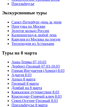
Приэльбрусье
Экскурсионные туры
Санкт-Петербург-день за днем
Прогулка по Москве
Золотое кольцо России
Калининград-в любой день
Карелия из Москвы на поезде
Теплоходом из Астрахани
Туры на 8 марта
Аква-Термы 07-10.03
Дербент-Грозный 07.03-10.03
Горная Ингушетия (Армхи) 8.03
Адыгея 8.03
Архыз 8 марта
Грозный 8 марта
Домбай на 8 марта
Кавказское путешествие 8.03
Краснодар+Горячий ключ 8.03
Север.Осетия+Грозный 8.03
Приэльбрусье 8 марта