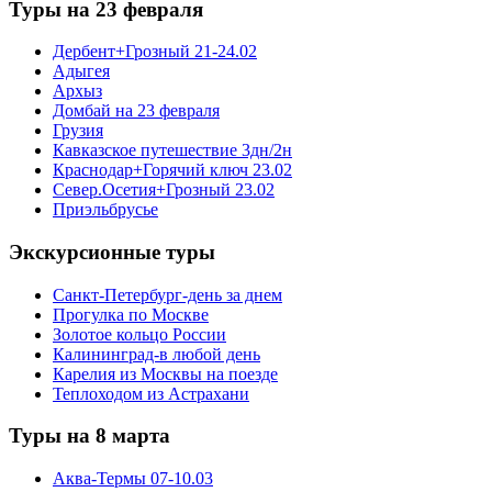
Туры на 23 февраля
Дербент+Грозный 21-24.02
Адыгея
Архыз
Домбай на 23 февраля
Грузия
Кавказское путешествие 3дн/2н
Краснодар+Горячий ключ 23.02
Север.Осетия+Грозный 23.02
Приэльбрусье
Экскурсионные туры
Санкт-Петербург-день за днем
Прогулка по Москве
Золотое кольцо России
Калининград-в любой день
Карелия из Москвы на поезде
Теплоходом из Астрахани
Туры на 8 марта
Аква-Термы 07-10.03