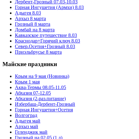
Дербент-Грозный 07.03-10.03
Горная Ингушетия (Армхи) 8.03
Адыгея 8.03
Архыз 8 марта
Грозный 8 марта
Домбай на 8 марта
Кавказское путешествие 8.03
Краснодар+Горячий ключ 8.03
Север.Осетия+Грозный 8.03
Приэльбрусье 8 марта
Майские праздники
Крым на 9 мая (Новинка)
Крым 1 мая
Аква-Термы 08.05-11.05
Абхазия 07-12.05
Абхазия (2-раз.питание)
Избербаш-Дербент-Грозный
Горная Ингушетия+Осетия
Волгоград
Адыгея май
Архыз май
Геленджик май
Грозный на 02.05 (1 д)