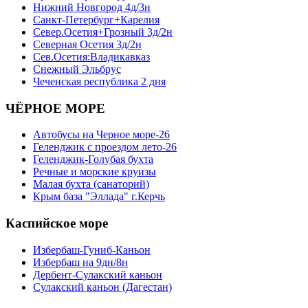
Нижний Новгород 4д/3н
Санкт-Петербург+Карелия
Север.Осетия+Грозный 3д/2н
Северная Осетия 3д/2н
Сев.Осетия:Владикавказ
Снежный Эльбрус
Чеченская республика 2 дня
ЧЁРНОЕ МОРЕ
Автобусы на Черное море-26
Геленджик с проездом лето-26
Геленджик-Голубая бухта
Речные и морские круизы
Малая бухта (санаторий)
Крым база "Эллада" г.Керчь
Каспийское море
Избербаш-Гуниб-Каньон
Избербаш на 9дн/8н
Дербент-Сулакский каньон
Сулакский каньон (Дагестан)