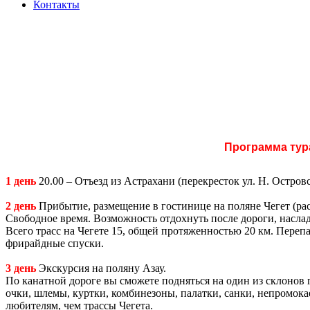
Контакты
Программа тур
1 день
20.00 – Отъезд из Астрахани (перекресток ул. Н. Остров
2 день
Прибытие, размещение в гостинице на поляне Чегет (рас
Свободное время. Возможность отдохнуть после дороги, наслад
Всего трасс на Чегете 15, общей протяженностью 20 км. Переп
фрирайдные спуски.
3 день
Экскурсия на поляну Азау.
По канатной дороге вы сможете подняться на один из склонов 
очки, шлемы, куртки, комбинезоны, палатки, санки, непромок
любителям, чем трассы Чегета.