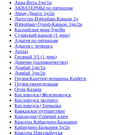
Аква-Вита 2дн/1н
АКВАТЕРМЫ по пятницам
Абрау-Дюрсо 3д/2н
Дагестан-Избербаш-Каньон 2д
Избербаш+Гуниб-Каньон 3дн/2н
Каспийское море 9дн/8н
Сулакский каньон (1 день)
Адыгея по пятницам
Адыгея с четверга
Архыз
Грозный 3/1 (1 день)
Дивеево (паломничество)
Домбай 2дн/1н
Домбай 3дн/2н
Грузия:Кахетия+вершины Казбеги
Грузия еженедельная
Огни Казани
Кисловодск+Железноводск
Кисловодск экспресс
Кисловодск+Термалка
Кавказское путешествие
Краснодар+Горячий ключ
Красоты Кабардино-Балкарии
Кабардино-Балкария 3д/2н
Красоты Приэльбрусья