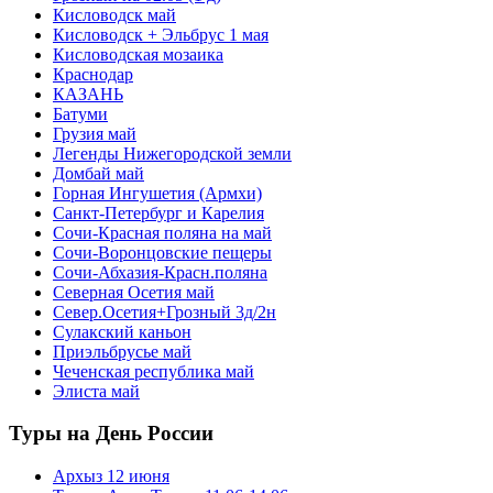
Кисловодск май
Кисловодск + Эльбрус 1 мая
Кисловодская мозаика
Краснодар
КАЗАНЬ
Батуми
Грузия май
Легенды Нижегородской земли
Домбай май
Горная Ингушетия (Армхи)
Санкт-Петербург и Карелия
Сочи-Красная поляна на май
Сочи-Воронцовские пещеры
Сочи-Абхазия-Красн.поляна
Северная Осетия май
Север.Осетия+Грозный 3д/2н
Сулакский каньон
Приэльбрусье май
Чеченская республика май
Элиста май
Туры на День России
Архыз 12 июня