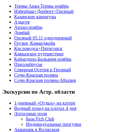
Термы Аква-Термы ноябрь
Избербаш+Дербент+Грозный
Казанские каникулы
Адыгея
Архыз ноябрь
Домбай
Грозный 05.11 однодневный
Грузия, Камарджоба
Кисловодск+Пятигорск
Кавказское путешествие
Кабардино-Балкария ноябрь
Приэльбрусье
Северная Осетия и Грозный
Сочи-Красная поляна
Сочи-Красная поляна-Абхазия
Экскурсии по Астр. области
1-дневный «Отдых» на катере
Водный поход на плотах 4 дня
Лотосовые поля
База Fich Club
Индивидуальные прогулки
Аквапарк в Волжском