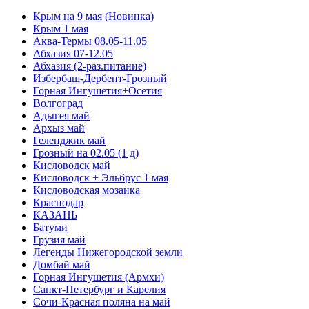
Крым на 9 мая (Новинка)
Крым 1 мая
Аква-Термы 08.05-11.05
Абхазия 07-12.05
Абхазия (2-раз.питание)
Избербаш-Дербент-Грозный
Горная Ингушетия+Осетия
Волгоград
Адыгея май
Архыз май
Геленджик май
Грозный на 02.05 (1 д)
Кисловодск май
Кисловодск + Эльбрус 1 мая
Кисловодская мозаика
Краснодар
КАЗАНЬ
Батуми
Грузия май
Легенды Нижегородской земли
Домбай май
Горная Ингушетия (Армхи)
Санкт-Петербург и Карелия
Сочи-Красная поляна на май