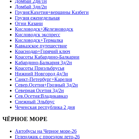
Домбай 2дн/1н
Домбай 3дн/2н
Грузия:Кахетия+вершины Казбеги
Грузия еженедельная
Огни Казани
Кисловодск+Железноводск
Кисловодск экспресс
Кисловодск+Термалка
Кавказское путешествие
Краснодар+Горячий ключ
Красоты Кабардино-Балкарии
Кабардино-Балкария 3д/2н
Красоты Приэльбрусья
Нижний Новгород 4д/3н
Санкт-Петербург+Карелия
Север.Осетия+Грозный 3д/2н
Северная Осетия 3д/2н
Сев.Осетия:Владикавказ
Снежный Эльбрус
Чеченская республика 2 дня
ЧЁРНОЕ МОРЕ
Автобусы на Черное море-26
Геленджик с проездом лето-26