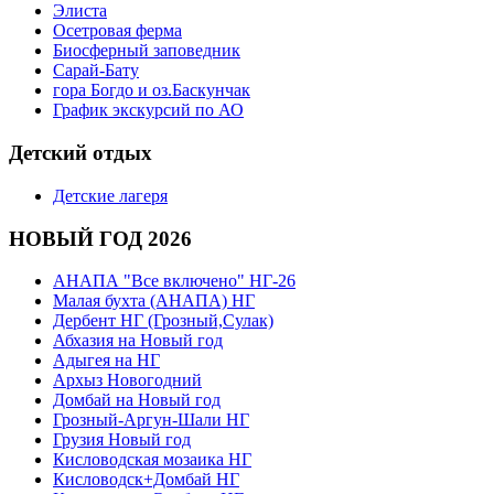
Элиста
Осетровая ферма
Биосферный заповедник
Сарай-Бату
гора Богдо и оз.Баскунчак
График экскурсий по АО
Детский отдых
Детские лагеря
НОВЫЙ ГОД 2026
АНАПА "Все включено" НГ-26
Малая бухта (АНАПА) НГ
Дербент НГ (Грозный,Сулак)
Абхазия на Новый год
Адыгея на НГ
Архыз Новогодний
Домбай на Новый год
Грозный-Аргун-Шали НГ
Грузия Новый год
Кисловодская мозаика НГ
Кисловодск+Домбай НГ