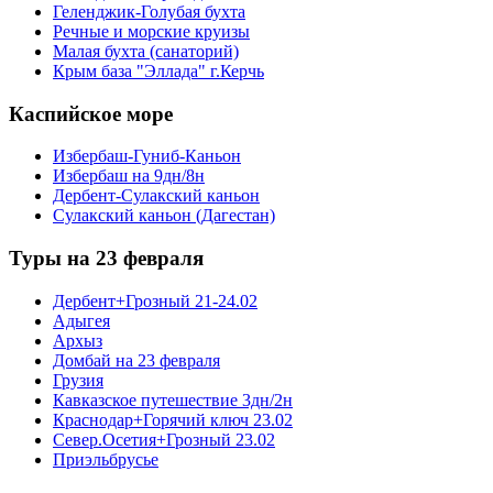
Геленджик-Голубая бухта
Речные и морские круизы
Малая бухта (санаторий)
Крым база "Эллада" г.Керчь
Каспийское море
Избербаш-Гуниб-Каньон
Избербаш на 9дн/8н
Дербент-Сулакский каньон
Сулакский каньон (Дагестан)
Туры на 23 февраля
Дербент+Грозный 21-24.02
Адыгея
Архыз
Домбай на 23 февраля
Грузия
Кавказское путешествие 3дн/2н
Краснодар+Горячий ключ 23.02
Север.Осетия+Грозный 23.02
Приэльбрусье