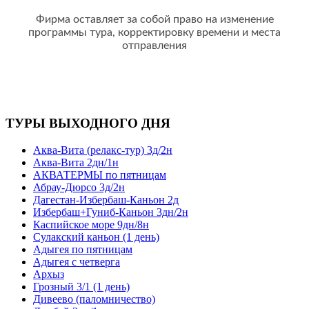
Фирма оставляет за собой право на изменение
программы тура, корректировку времени и места
отправления
ТУРЫ ВЫХОДНОГО ДНЯ
Аква-Вита (релакс-тур) 3д/2н
Аква-Вита 2дн/1н
АКВАТЕРМЫ по пятницам
Абрау-Дюрсо 3д/2н
Дагестан-Избербаш-Каньон 2д
Избербаш+Гуниб-Каньон 3дн/2н
Каспийское море 9дн/8н
Сулакский каньон (1 день)
Адыгея по пятницам
Адыгея с четверга
Архыз
Грозный 3/1 (1 день)
Дивеево (паломничество)