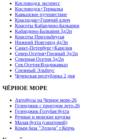
Кисловодск экспресс
Кисловодск+Термалка
Кавказское путешествие
Краснодар+Горячий ключ
Красоты Кабардино-Балкарии
Кабардино-Балкария 3д/2н
Красоты Приэльбрусья
Нижний Новгород 4д/3н
Санкт-Петербург+Карелия
Север.Осетия+Грозный 3д/2н
Северная Осетия 3д/2н
Сев.Осетия:Владикавказ
Снежный Эльбрус
Чеченская республика 2 дня
ЧЁРНОЕ МОРЕ
Автобусы на Черное море-26
Геленджик с проездом лето-26
Геленджик-Голубая бухта
Речные и морские круизы
Малая бухта (санаторий)
Крым база "Эллада" г.Керчь