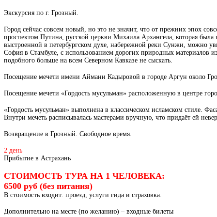
Экскурсия по г. Грозный.
Город сейчас совсем новый, но это не значит, что от прежних эпох со
проспектом Путина, русской церкви Михаила Архангела, которая была п
выстроенной в петербургском духе, набережной реки Сунжи, можно ув
София в Стамбуле, с использованием дорогих природных материалов из
подобного больше на всем Северном Кавказе не сыскать.
Посещение мечети имени Аймани Кадыровой в городе Аргун около Грозн
Посещение мечети «Гордость мусульман» расположенную в центре город
«Гордость мусульман» выполнена в классическом исламском стиле. Фас
Внутри мечеть расписывалась мастерами вручную, что придаёт ей нев
Возвращение в Грозный. Свободное время.
2 день
Прибытие в Астрахань
СТОИМОСТЬ ТУРА НА 1 ЧЕЛОВЕКА:
6500 руб (без питания)
В стоимость входит: проезд, услуги гида и страховка.
Дополнительно на месте (по желанию) – входные билеты