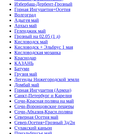
Избербаш-Дербент-Грозный
Горная Ингушетия+Осетия
Волгоград
Адыгея май
Архыз май
Геленджик май
Грозный на 02.05 (1 д)
Кисловодск май
Кисловодск + Эльбрус 1 мая
Кисловодская мозаика
Краснодар
КАЗАНЬ
Батуми
Грузия май
Легенды Нижегородской земли
Домбай май
Горная Ингушетия (Армхи)
Санкт-Петербург и Карелия
Сочи-Красная поляна на май
Сочи-Воронцовские пещеры
Сочи-Абхазия-Красн.поляна
Северная Осетия май
Север.Осетия+Грозный 3д/2н
Сулакский каньон
Приэльбрусье май