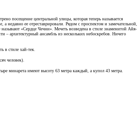
отрено посещение центральной улицы, которая теперь называется
, а недавно ее отреставрировали. Рядом с проспектом и замечательной,
 называют «Сердце Чечни». Мечеть возведена в стиле знаменитой Айя-
ти – архитектурный ансамбль из нескольких небоскребов. Ничего
ь в стиле хай-тек.
яч человек).
ыре минарета имеют высоту 63 метра каждый, а купол 43 метра.