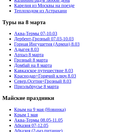
Калининград-в любой день
Карелия из Москвы на поезде
Теплоходом из Астрахани
Туры на 8 марта
Аква-Термы 07-10.03
Дербент-Грозный 07.03-10.03
Горная Ингушетия (Армхи) 8.03
Адыгея 8.03
Архыз 8 марта
Грозный 8 марта
Домбай на 8 марта
Кавказское путешествие 8.03
Краснодар+Горячий ключ 8.03
Север.Осетия+Грозный 8.03
Приэльбрусье 8 марта
Майские праздники
Крым на 9 мая (Новинка)
Крым 1 мая
Аква-Термы 08.05-11.05
Абхазия 07-12.05
Абхазия (2-раз.питание)