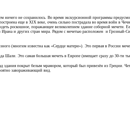
всем ничего не сохранилось. Во время экскурсионной программы предусм
остроена еще в XIX веке, очень сильно пострадала во время войн в Чечне
идеть роскошное, поражающее великолепием здание соборной мечети. Ее
 Ирана и других стран мира. Рядом с мечетью расположен и Грозный-Си
ого (многим известна как «Сердце матери»). Это первая в России мечет
а Шали. Это самая большая мечеть в Европе (вмещает сразу до 30-ти тыс
ад здания покрыт белым мрамором, который был привезён из Греции. Чет
ероятно завораживающий вид.