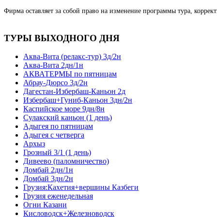
Фирма оставляет за собой право на изменение программы тура, коррек
ТУРЫ ВЫХОДНОГО ДНЯ
Аква-Вита (релакс-тур) 3д/2н
Аква-Вита 2дн/1н
АКВАТЕРМЫ по пятницам
Абрау-Дюрсо 3д/2н
Дагестан-Избербаш-Каньон 2д
Избербаш+Гуниб-Каньон 3дн/2н
Каспийское море 9дн/8н
Сулакский каньон (1 день)
Адыгея по пятницам
Адыгея с четверга
Архыз
Грозный 3/1 (1 день)
Дивеево (паломничество)
Домбай 2дн/1н
Домбай 3дн/2н
Грузия:Кахетия+вершины Казбеги
Грузия еженедельная
Огни Казани
Кисловодск+Железноводск