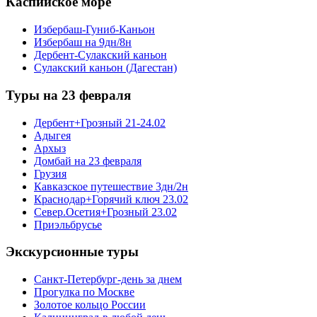
Каспийское море
Избербаш-Гуниб-Каньон
Избербаш на 9дн/8н
Дербент-Сулакский каньон
Сулакский каньон (Дагестан)
Туры на 23 февраля
Дербент+Грозный 21-24.02
Адыгея
Архыз
Домбай на 23 февраля
Грузия
Кавказское путешествие 3дн/2н
Краснодар+Горячий ключ 23.02
Север.Осетия+Грозный 23.02
Приэльбрусье
Экскурсионные туры
Санкт-Петербург-день за днем
Прогулка по Москве
Золотое кольцо России