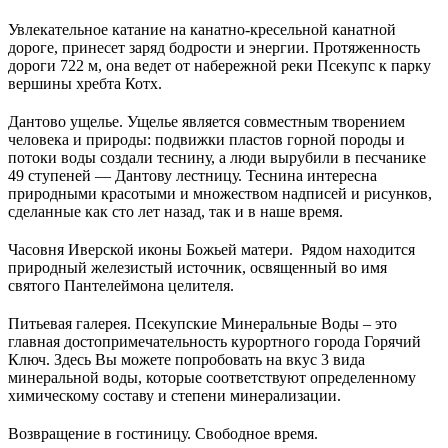
Увлекательное катание на канатно-кресельной канатной
дороге, принесет заряд бодрости и энергии. Протяженность
дороги 722 м, она ведет от набережной реки Псекупс к парку
вершины хребта Котх.
Дантово ущелье. Ущелье является совместным творением
человека и природы: подвижки пластов горной породы и
потоки воды создали теснину, а люди вырубили в песчанике
49 ступеней — Дантову лестницу. Теснина интересна
природными красотыми и множеством надписей и рисунков,
сделанные как сто лет назад, так и в наше время.
Часовня Иверской иконы Божьей матери. Рядом находится
природный железистый источник, освященный во имя
святого Пантелеймона целителя.
Питьевая галерея. Псекупские Минеральные Воды – это
главная достопримечательность курортного города Горячий
Ключ. Здесь Вы можете попробовать на вкус 3 вида
минеральной воды, которые соответствуют определенному
химическому составу и степени минерализации.
Возвращение в гостиницу. Свободное время.