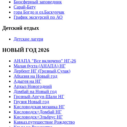
Биосферный заповедник
Сарай-Бату
гора Богдо и оз.Баскунчак
График экскурсий по АО
Детский отдых
Детские лагеря
НОВЫЙ ГОД 2026
АНАПА "Все включено" НГ-26
Малая бухта (АНАПА) НГ
Дербент НГ (Грозный,Сулак)
Абхазия на Новый год
Адыгея на НГ
Архыз Новогодний
Домбай на Новый год
Грозный-Аргун-Шали НГ
Грузия Новый год
Кисловодская мозаика НГ
Кисловодск+Домбай НГ
Кисловодск+Эльбрус НГ
Кавказ.путешествие Рождество