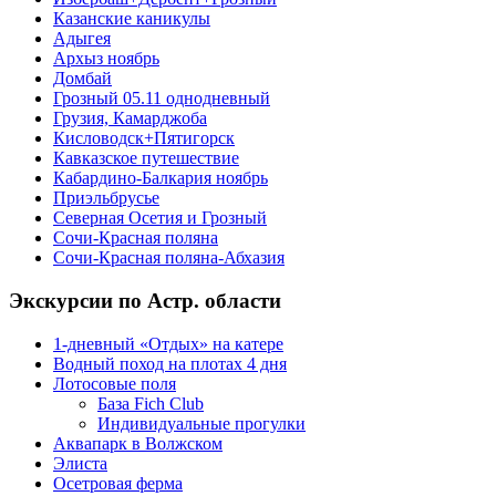
Казанские каникулы
Адыгея
Архыз ноябрь
Домбай
Грозный 05.11 однодневный
Грузия, Камарджоба
Кисловодск+Пятигорск
Кавказское путешествие
Кабардино-Балкария ноябрь
Приэльбрусье
Северная Осетия и Грозный
Сочи-Красная поляна
Сочи-Красная поляна-Абхазия
Экскурсии по Астр. области
1-дневный «Отдых» на катере
Водный поход на плотах 4 дня
Лотосовые поля
База Fich Club
Индивидуальные прогулки
Аквапарк в Волжском
Элиста
Осетровая ферма