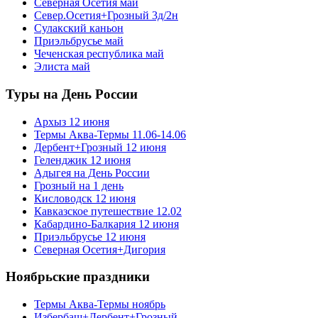
Северная Осетия май
Север.Осетия+Грозный 3д/2н
Сулакский каньон
Приэльбрусье май
Чеченская республика май
Элиста май
Туры на День России
Архыз 12 июня
Термы Аква-Термы 11.06-14.06
Дербент+Грозный 12 июня
Геленджик 12 июня
Адыгея на День России
Грозный на 1 день
Кисловодск 12 июня
Кавказское путешествие 12.02
Кабардино-Балкария 12 июня
Приэльбрусье 12 июня
Северная Осетия+Дигория
Ноябрьские праздники
Термы Аква-Термы ноябрь
Избербаш+Дербент+Грозный