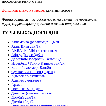
профессионального гида.
Дополнительно на месте:
канатная дорога
Фирма оставляет за собой право на изменение программы
тура, корректировку времени
и места отправления
ТУРЫ ВЫХОДНОГО ДНЯ
Аква-Вита (релакс-тур) 3д/2н
Аква-Вита 2дн/1н
АКВАТЕРМЫ по пятницам
Абрау-Дюрсо 3д/2н
Дагестан-Избербаш-Каньон 2д
Избербаш+Гуниб-Каньон 3дн/2н
Каспийское море 9дн/8н
Сулакский каньон (1 день)
Адыгея по пятницам
Адыгея с четверга
Архыз
Грозный 3/1 (1 день)
Дивеево (паломничество)
Домбай 2дн/1н
Домбай 3дн/2н
Грузия:Кахетия+вершины Казбеги