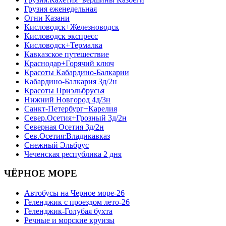
Грузия еженедельная
Огни Казани
Кисловодск+Железноводск
Кисловодск экспресс
Кисловодск+Термалка
Кавказское путешествие
Краснодар+Горячий ключ
Красоты Кабардино-Балкарии
Кабардино-Балкария 3д/2н
Красоты Приэльбрусья
Нижний Новгород 4д/3н
Санкт-Петербург+Карелия
Север.Осетия+Грозный 3д/2н
Северная Осетия 3д/2н
Сев.Осетия:Владикавказ
Снежный Эльбрус
Чеченская республика 2 дня
ЧЁРНОЕ МОРЕ
Автобусы на Черное море-26
Геленджик с проездом лето-26
Геленджик-Голубая бухта
Речные и морские круизы