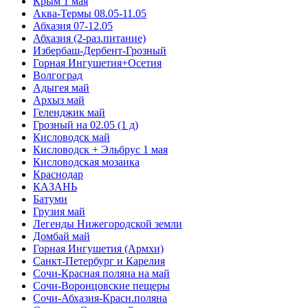
Крым 1 мая
Аква-Термы 08.05-11.05
Абхазия 07-12.05
Абхазия (2-раз.питание)
Избербаш-Дербент-Грозный
Горная Ингушетия+Осетия
Волгоград
Адыгея май
Архыз май
Геленджик май
Грозный на 02.05 (1 д)
Кисловодск май
Кисловодск + Эльбрус 1 мая
Кисловодская мозаика
Краснодар
КАЗАНЬ
Батуми
Грузия май
Легенды Нижегородской земли
Домбай май
Горная Ингушетия (Армхи)
Санкт-Петербург и Карелия
Сочи-Красная поляна на май
Сочи-Воронцовские пещеры
Сочи-Абхазия-Красн.поляна