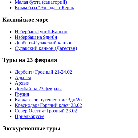
Малая бухта (санаторий)
Крым база "Эллада" г.Керчь
Каспийское море
Избербаш-Гуниб-Каньон
Избербаш на 9дн/8н
Дербент-Сулакский каньон
Сулакский каньон (Дагестан)
Туры на 23 февраля
Дербент+Грозный 21-24.02
Адыгея
Архыз
Домбай на 23 февраля
Грузия
Кавказское путешествие 3дн/2н
Краснодар+Горячий ключ 23.02
Север.Осетия+Грозный 23.02
Приэльбрусье
Экскурсионные туры