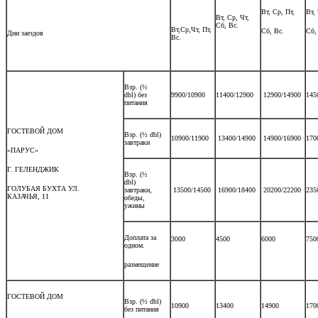
Вт, Ср, Пт,
Вт, 
Вт, Ср, Чт,
Сб, Вс.
Вт,Ср,Чт, Пт,
Сб, Вс.
Сб,
Дни заездов
Вс.
Взр. (½
dbl) без
9900/10900
11400/12900
12900/14900
145
питания
ГОСТЕВОЙ ДОМ
Взр. (½ dbl)
10900/11900
13400/14900
14900/16900
170
завтраки
«ПАРУС»
Г. ГЕЛЕНДЖИК
Взр. (½
dbl)
ГОЛУБАЯ БУХТА УЛ.
завтраки,
13500/14500
16900/18400
20200/22200
235
КАЗАЧЬЯ, 11
обеды,
ужины
Доплата за
3000
4500
6000
750
одном.
размещение
ГОСТЕВОЙ ДОМ
Взр. (½ dbl)
10900
13400
14900
170
без питания