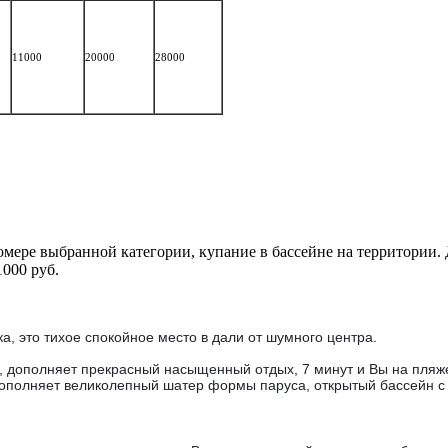
11000
20000
28000
омере выбранной категории, купание в бассейне на территории. 
1000 руб.
ка, это тихое спокойное место в дали от шумного центра.
й, дополняет прекрасный насыщенный отдых, 7 минут и Вы на пляж
дополняет великолепный шатер формы паруса, открытый бассейн с