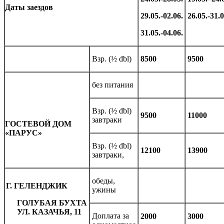
Даты заездов
29.05.-02.06.
26.05.-31.0
31.05.-04.06.
Взр. (½ dbl)
8500
9500
без питания
Взр. (½ dbl)
9500
11000
завтраки
ГОСТЕВОЙ ДОМ
«ПАРУС»
Взр. (½ dbl)
12100
13900
завтраки,
обеды,
Г. ГЕЛЕНДЖИК
ужины
ГОЛУБАЯ БУХТА
УЛ.
КАЗАЧЬЯ, 11
Доплата за
2000
3000