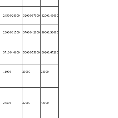
24500/28000
32000/37000
42000/49000
28000/31500
37000/42000
49000/56000
37100/40600
50000/55000
60200/67200
11000
20000
28000
24500
32000
42000