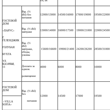
Пт, Вс
Взр. (½
dbl) без
12000/13000
14500/16000
17000/19000
19500/22000
питания
ГОСТЕВОЙ
ДОМ
Взр. (½ dbl)
13000/14000
16000/17500
19000/21000
22000/24500
«ПАРУС»
завтраки
Г.
ГЕЛЕНДЖИК
Взр. (½
dbl)
ГОЛУБАЯ
завтраки,
15600/16600
19900/21400
24200/26200
28500/31000
обеды,
БУХТА
ужины
УЛ.
КАЗАЧЬЯ,
Доплата за
11
4000
6000
8000
10000
одном.
размещение
ГОСТЕВОЙ
ДОМ
Взр. (½ dbl)
без
12000
14500
17000
19500
питания
«VILLA
SOFIA»