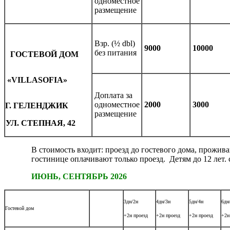
одноместное
размещение
Взр. (½ dbl)
9000
10000
без питания
ГОСТЕВОЙ ДОМ
«
VILLA
SOFIA
»
Доплата за
одноместное
2000
3000
Г. ГЕЛЕНДЖИК
размещение
УЛ. СТЕПНАЯ, 42
В стоимость входит: проезд до гостевого дома, прожив
гостинице оплачивают только проезд. Детям до 12 лет. 
ИЮНЬ, СЕНТЯБРЬ 2026
3дн/2н
4дн/3н
5дн/4н
6дн
Гостевой дом
+2н проезд
+2н проезд
+2н проезд
+2н