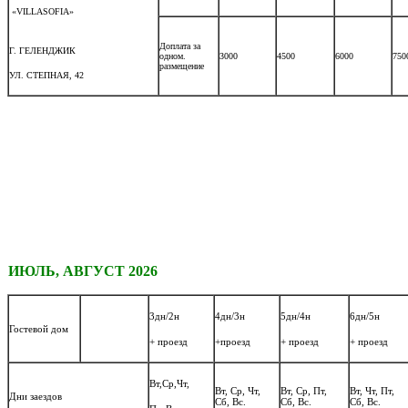
«VILLASOFIA»
Доплата за
Г. ГЕЛЕНДЖИК
одном.
3000
4500
6000
750
размещение
УЛ. СТЕПНАЯ, 42
ИЮЛЬ, АВГУСТ 2026
3дн/2н
4дн/3н
5дн/4н
6дн/5н
Гостевой дом
+ проезд
+проезд
+ проезд
+ проезд
Вт,Ср,Чт,
Вт, Ср, Чт,
Вт, Ср, Пт,
Вт, Чт, Пт,
Дни заездов
Сб, Вс.
Сб, Вс.
Сб, Вс.