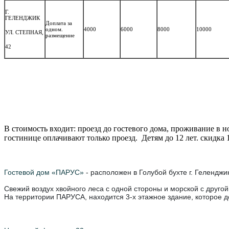
Г.
ГЕЛЕНДЖИК
Доплата за
одном.
4000
6000
8000
10000
УЛ. СТЕПНАЯ,
размещение
42
В стоимость входит: проезд до гостевого дома, проживание в н
гостинице оплачивают только проезд. Детям до 12 лет. скидка 
Гостевой дом «ПАРУС»
- расположен в Голубой бухте г. Геленджи
Свежий воздух хвойного леса с одной стороны и морской с друго
На территории ПАРУСА, находится 3-х этажное здание, которое 