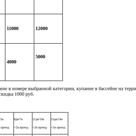
11000
12000
5000
4000
ание в номере выбранной категории, купание в бассейне на терри
скидка 1000 руб.
/5н
8дн/7н
11дн/10н
15дн/14н
 проезд
+2н проезд
+2н проезд
+2н проезд