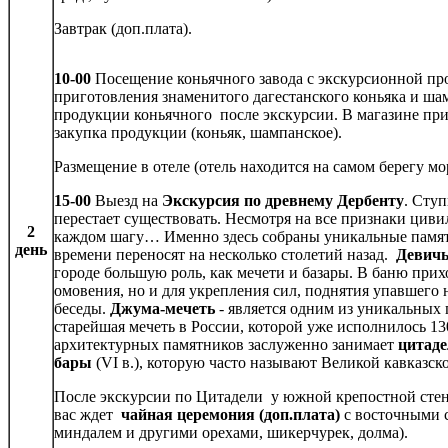
Завтрак (доп.плата).
10-00
Посещение коньячного завода с экскурсионной про
приготовления знаменитого дагестанского коньяка и ша
продукции коньячного после экскурсии. В магазине пр
закупка продукции (коньяк, шампанское).
Размещение в отеле (отель находится на самом берегу мо
15-00
Выезд на
Экскурсия по древнему Дербенту
. Сту
перестает существовать. Несмотря на все признаки цив
2
каждом шагу… Именно здесь собраны уникальные памят
день
времени переносят на несколько столетий назад.
Девичь
городе большую роль, как мечети и базары. В баню прих
омовения, но и для укрепления сил, поднятия упавшего 
беседы.
Джума-мечеть
- является одним из уникальных 
старейшая мечеть в России, которой уже исполнилось 130
архитектурных памятников заслуженно занимает
цитад
бары
(VI в.), которую часто называют Великой кавказск
После экскурсии по Цитадели у южной крепостной стен
вас ждет
чайная церемония (доп.плата)
с восточными с
миндалем и другими орехами, шикерчурек, долма).