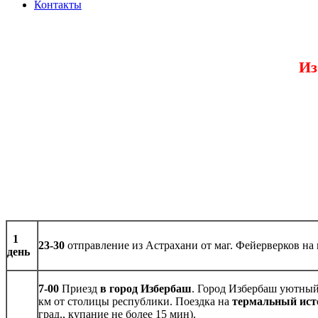
Контакты
Из
1
23-30
отправление из Астрахани от маг. Фейерверков н
день
7-00
Приезд
в город Избербаш
. Город Избербаш уютны
км от столицы республики. Поездка на
термальный ис
град., купание не более 15 мин).