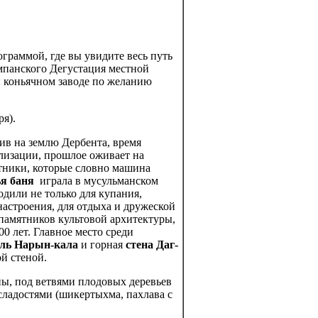
граммой, где вы увидите весь путь
мпанского Дегустация местной
и коньячном заводе по желанию
ря).
пив на землю Дербента, время
илизации, прошлое оживает на
ники, которые словно машина
я баня
играла в мусульманском
одили не только для купания,
настроения, для отдыха и дружеской
памятников культовой архитектуры,
0 лет. Главное место среди
ель Нарын-кала
и горная
стена Даг-
ой стеной.
ы, под ветвями плодовых деревьев
ладостями (шикертыхма, пахлава с