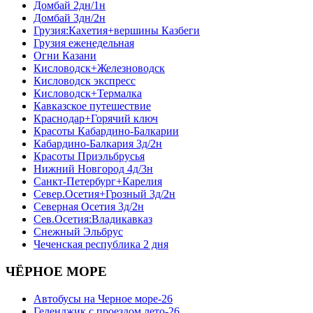
Домбай 2дн/1н
Домбай 3дн/2н
Грузия:Кахетия+вершины Казбеги
Грузия еженедельная
Огни Казани
Кисловодск+Железноводск
Кисловодск экспресс
Кисловодск+Термалка
Кавказское путешествие
Краснодар+Горячий ключ
Красоты Кабардино-Балкарии
Кабардино-Балкария 3д/2н
Красоты Приэльбрусья
Нижний Новгород 4д/3н
Санкт-Петербург+Карелия
Север.Осетия+Грозный 3д/2н
Северная Осетия 3д/2н
Сев.Осетия:Владикавказ
Снежный Эльбрус
Чеченская республика 2 дня
ЧЁРНОЕ МОРЕ
Автобусы на Черное море-26
Геленджик с проездом лето-26