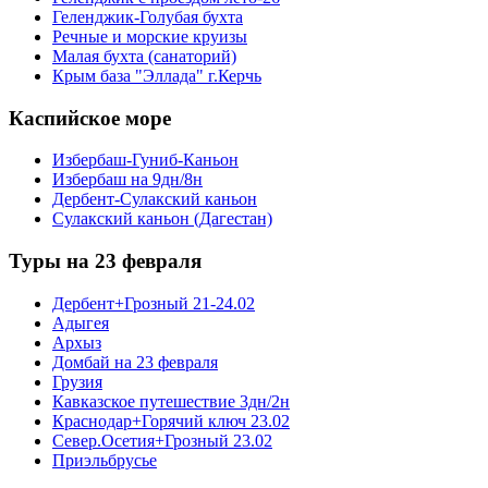
Геленджик-Голубая бухта
Речные и морские круизы
Малая бухта (санаторий)
Крым база "Эллада" г.Керчь
Каспийское море
Избербаш-Гуниб-Каньон
Избербаш на 9дн/8н
Дербент-Сулакский каньон
Сулакский каньон (Дагестан)
Туры на 23 февраля
Дербент+Грозный 21-24.02
Адыгея
Архыз
Домбай на 23 февраля
Грузия
Кавказское путешествие 3дн/2н
Краснодар+Горячий ключ 23.02
Север.Осетия+Грозный 23.02
Приэльбрусье