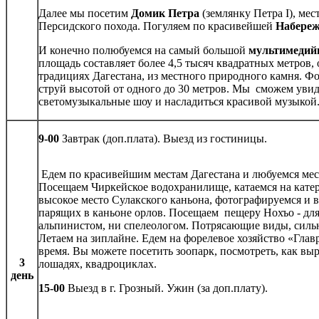
Далее мы посетим
Домик Петра
(землянку Петра I), мес
Персидского похода. Погуляем по красивейшей
Набере
И конечно полюбуемся на самый большой
мультимедий
площадь составляет более 4,5 тысяч квадратных метров,
традициях Дагестана, из местного природного камня. Фо
струй высотой от одного до 30 метров. Мы сможем уви
светомузыкальные шоу и насладиться красивой музыкой
9-00
Завтрак (доп.плата). Выезд из гостиницы.
Едем по красивейшим местам Дагестана и любуемся ме
Посещаем Чиркейское водохранилище, катаемся на кате
высокое место Сулакского каньона, фотографируемся и 
парящих в каньоне орлов. Посещаем пещеру Нохъо - для
альпинистом, ни спелеологом. Потрясающие виды, сил
Летаем на зиплайне. Едем на форелевое хозяйство «Глав
время. Вы можете посетить зоопарк, посмотреть, как вы
3
лошадях, квадроциклах.
день
15-00
Выезд в г. Грозный. Ужин (за доп.плату).