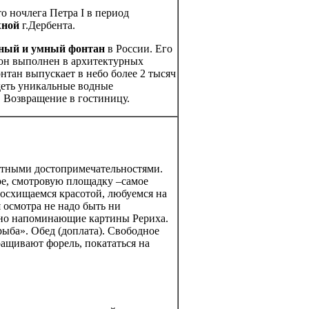
то ночлега Петра I в период
жной
г.Дербента.
ный и умный фонтан
в России. Его
 он выполнен в архитектурных
нтан выпускает в небо более 2 тысяч
деть уникальные водные
. Возвращение в гостиницу.
стными достопримечательностями.
ре, смотровую площадку –самое
восхищаемся красотой, любуемся на
 осмотра не надо быть ни
ьно напоминающие картины Рериха.
рыба». Обед (доплата). Свободное
ращивают форель, покататься на