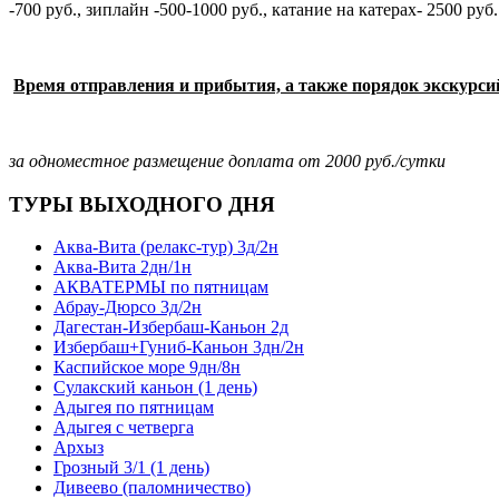
-700 руб., зиплайн -500-1000 руб., катание на катерах- 2500 руб.
Время отправления и прибытия, а также порядок экскурси
за одноместное размещение доплата от 2000 руб./сутки
ТУРЫ ВЫХОДНОГО ДНЯ
Аква-Вита (релакс-тур) 3д/2н
Аква-Вита 2дн/1н
АКВАТЕРМЫ по пятницам
Абрау-Дюрсо 3д/2н
Дагестан-Избербаш-Каньон 2д
Избербаш+Гуниб-Каньон 3дн/2н
Каспийское море 9дн/8н
Сулакский каньон (1 день)
Адыгея по пятницам
Адыгея с четверга
Архыз
Грозный 3/1 (1 день)
Дивеево (паломничество)