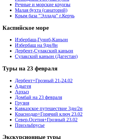
Речные и морские круизы
Малая бухта (санаторий)
Крым база "Эллада" г.Керчь
Каспийское море
Избербаш-Гуниб-Каньон
Избербаш на 9дн/8н
Дербент-Сулакский каньон
Сулакский каньон (Дагестан)
Туры на 23 февраля
Дербент+Грозный 21-24.02
Адыгея
Архыз
Домбай на 23 февраля
Грузия
Кавказское путешествие 3дн/2н
Краснодар+Горячий ключ 23.02
Север.Осетия+Грозный 23.02
Приэльбрусье
Экскурсионные туры