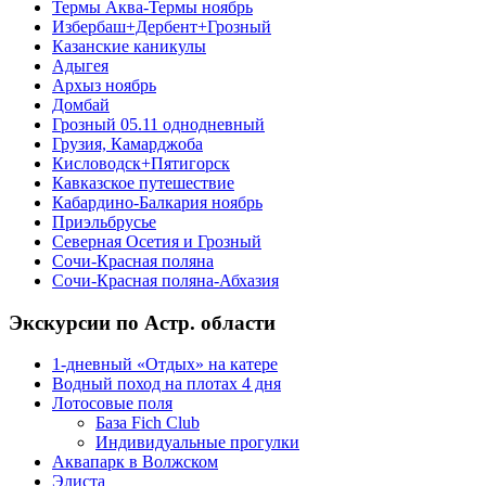
Термы Аква-Термы ноябрь
Избербаш+Дербент+Грозный
Казанские каникулы
Адыгея
Архыз ноябрь
Домбай
Грозный 05.11 однодневный
Грузия, Камарджоба
Кисловодск+Пятигорск
Кавказское путешествие
Кабардино-Балкария ноябрь
Приэльбрусье
Северная Осетия и Грозный
Сочи-Красная поляна
Сочи-Красная поляна-Абхазия
Экскурсии по Астр. области
1-дневный «Отдых» на катере
Водный поход на плотах 4 дня
Лотосовые поля
База Fich Club
Индивидуальные прогулки
Аквапарк в Волжском
Элиста