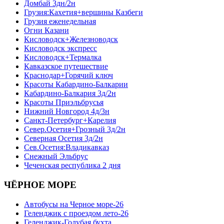
Домбай 3дн/2н
Грузия:Кахетия+вершины Казбеги
Грузия еженедельная
Огни Казани
Кисловодск+Железноводск
Кисловодск экспресс
Кисловодск+Термалка
Кавказское путешествие
Краснодар+Горячий ключ
Красоты Кабардино-Балкарии
Кабардино-Балкария 3д/2н
Красоты Приэльбрусья
Нижний Новгород 4д/3н
Санкт-Петербург+Карелия
Север.Осетия+Грозный 3д/2н
Северная Осетия 3д/2н
Сев.Осетия:Владикавказ
Снежный Эльбрус
Чеченская республика 2 дня
ЧЁРНОЕ МОРЕ
Автобусы на Черное море-26
Геленджик с проездом лето-26
Геленджик-Голубая бухта