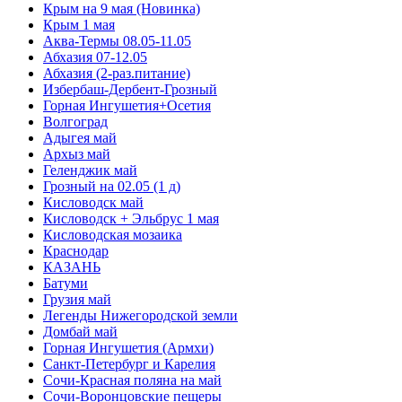
Крым на 9 мая (Новинка)
Крым 1 мая
Аква-Термы 08.05-11.05
Абхазия 07-12.05
Абхазия (2-раз.питание)
Избербаш-Дербент-Грозный
Горная Ингушетия+Осетия
Волгоград
Адыгея май
Архыз май
Геленджик май
Грозный на 02.05 (1 д)
Кисловодск май
Кисловодск + Эльбрус 1 мая
Кисловодская мозаика
Краснодар
КАЗАНЬ
Батуми
Грузия май
Легенды Нижегородской земли
Домбай май
Горная Ингушетия (Армхи)
Санкт-Петербург и Карелия
Сочи-Красная поляна на май
Сочи-Воронцовские пещеры