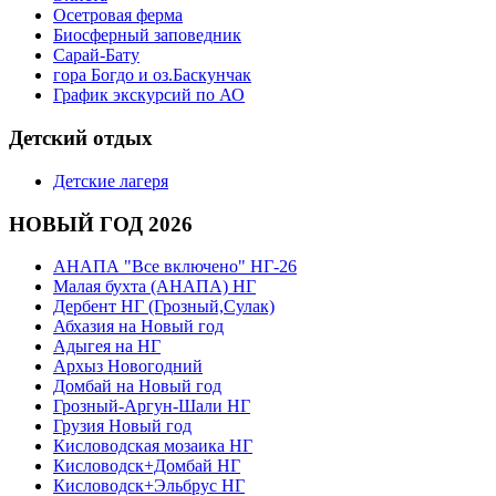
Осетровая ферма
Биосферный заповедник
Сарай-Бату
гора Богдо и оз.Баскунчак
График экскурсий по АО
Детский отдых
Детские лагеря
НОВЫЙ ГОД 2026
АНАПА "Все включено" НГ-26
Малая бухта (АНАПА) НГ
Дербент НГ (Грозный,Сулак)
Абхазия на Новый год
Адыгея на НГ
Архыз Новогодний
Домбай на Новый год
Грозный-Аргун-Шали НГ
Грузия Новый год
Кисловодская мозаика НГ
Кисловодск+Домбай НГ
Кисловодск+Эльбрус НГ