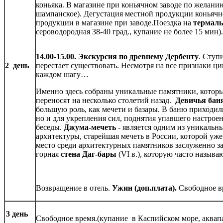
коньяка. В магазине при коньячном заводе по желани
шампанское). Дегустация местной продукции коньячно
продукции в магазине при заводе.Поездка на
термал
сероводородная 38-40 град., купание не более 15 мин)
14.00-15.00. Экскурсия по древнему Дербенту
. Ступ
2 день
перестает существовать. Несмотря на все признаки ц
каждом шагу…
Именно здесь собраны уникальные памятники, котор
переносят на несколько столетий назад.
Девичья бан
большую роль, как мечети и базары. В баню приходили
но и для укрепления сил, поднятия упавшего настроен
беседы.
Джума-мечеть
- является одним из уникальн
архитектуры, старейшая мечеть в России, которой уже
место среди архитектурных памятников заслуженно 
горная
стена Даг-бары
(VI в.), которую часто называ
Возвращение в отель.
Ужин (доп.плата).
Свободное в
3 день
Свободное время.(купание в Каспийском море, аквап