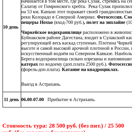
начинается в том месте, где река Сулак, стремясь на се
Салатау от Гимринского хребта. Река Сулак пропилил
на 53 км. Каньон этот поражает своей грандиозность
реки Колорадо в Северной Америке.
Фотосессия. См
пещеры Нохъо
(вход-700 руб.)
, полет на зиплайне
(10
10 день
Чиркейское водохранилище
расположено в живописн
Буйнакском районе Дагестана, входит в Сулакский кас
регулирующей весь каскад ступенью. Плотина Чиркей
высоте и самой высокой арочной плотиной в России,
искусственный водоём на Северном Кавказе. Наибольш
Берега водохранилища сильно изрезаны и напоминаю
катерах
по водоему (доп.плата 2500 руб.).
Фотосессия
(форель-доп.плата).
Катание на квадроциклах.
Выезд в Астрахань.
11 день
06.00-07.00
Прибытие в Астрахань.
Стоимость тура: 28 500 руб. (без пит.) / 25 500