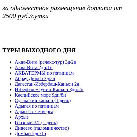
за одноместное размещение доплата от
2500 руб./сутки
ТУРЫ ВЫХОДНОГО ДНЯ
Аква-Вита (релакс-тур) 3д/2н
Аква-Вита 2дн/1н
АКВАТЕРМЫ по пятницам
Абрау-Дюрсо 3д/2н
Дагестан-Избербаш-Каньон 2д
Избербаш+Гуниб-Каньон 3дн/2н
Каспийское море 9дн/8н
Сулакский каньон (1 день)
Адыгея по пятницам
Адыгея с четверга
Архыз
Грозный 3/1 (1 день)
Дивеево (паломничество)
Домбай 2дн/1н