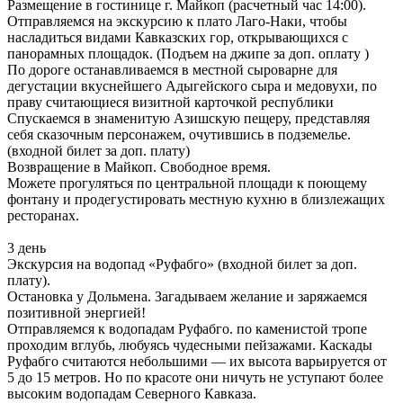
Размещение в гостинице г. Майкоп (расчетный час 14:00).
Отправляемся на экскурсию к плато Лаго-Наки, чтобы
насладиться видами Кавказских гор, открывающихся с
панорамных площадок. (Подъем на джипе за доп. оплату )
По дороге останавливаемся в местной сыроварне для
дегустации вкуснейшего Адыгейского сыра и медовухи, по
праву считающиеся визитной карточкой республики
Спускаемся в знаменитую Азишскую пещеру, представляя
себя сказочным персонажем, очутившись в подземелье.
(входной билет за доп. плату)
Возвращение в Майкоп. Свободное время.
Можете прогуляться по центральной площади к поющему
фонтану и продегустировать местную кухню в близлежащих
ресторанах.
3 день
Экскурсия на водопад «Руфабго» (входной билет за доп.
плату).
Остановка у Дольмена. Загадываем желание и заряжаемся
позитивной энергией!
Отправляемся к водопадам Руфабго. по каменистой тропе
проходим вглубь, любуясь чудесными пейзажами. Каскады
Руфабго считаются небольшими — их высота варьируется от
5 до 15 метров. Но по красоте они ничуть не уступают более
высоким водопадам Северного Кавказа.