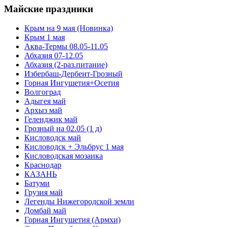
Майские праздники
Крым на 9 мая (Новинка)
Крым 1 мая
Аква-Термы 08.05-11.05
Абхазия 07-12.05
Абхазия (2-раз.питание)
Избербаш-Дербент-Грозный
Горная Ингушетия+Осетия
Волгоград
Адыгея май
Архыз май
Геленджик май
Грозный на 02.05 (1 д)
Кисловодск май
Кисловодск + Эльбрус 1 мая
Кисловодская мозаика
Краснодар
КАЗАНЬ
Батуми
Грузия май
Легенды Нижегородской земли
Домбай май
Горная Ингушетия (Армхи)