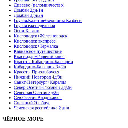
Дивеево (паломничество)
Домбай 2дн/1н
Домбай 3дн/2н
Грузия:Кахетия+вершины Казбеги
Грузия еженедельная
Огни Казани
Кисловодск+Железноводск
Кисловодск экспресс
Кисловодск+Термалка
Кавказское путешествие
Краснодар+Горячий ключ
Красоты Кабардино-Балкарии
Кабардино-Балкария 3д/2н
Красоты Приэльбрусья
Нижний Новгород 4д/3н
Санкт-Петербург+Карелия
Север.Осетия+Грозный 3д/2н
Северная Осетия 3д/2н
Сев.Осетия:Владикавказ
Снежный Эльбрус
Чеченская республика 2 дня
ЧЁРНОЕ МОРЕ