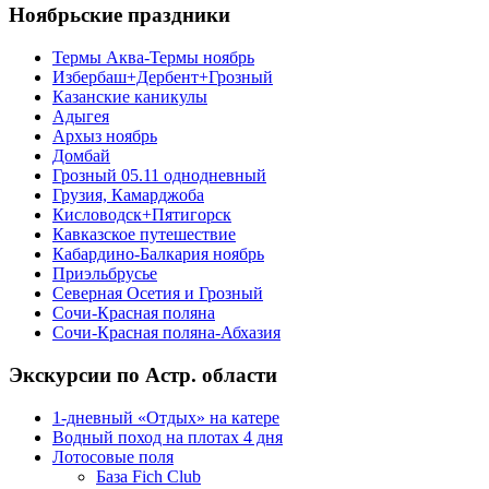
Ноябрьские праздники
Термы Аква-Термы ноябрь
Избербаш+Дербент+Грозный
Казанские каникулы
Адыгея
Архыз ноябрь
Домбай
Грозный 05.11 однодневный
Грузия, Камарджоба
Кисловодск+Пятигорск
Кавказское путешествие
Кабардино-Балкария ноябрь
Приэльбрусье
Северная Осетия и Грозный
Сочи-Красная поляна
Сочи-Красная поляна-Абхазия
Экскурсии по Астр. области
1-дневный «Отдых» на катере
Водный поход на плотах 4 дня
Лотосовые поля
База Fich Club