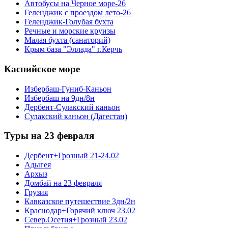
Автобусы на Черное море-26
Геленджик с проездом лето-26
Геленджик-Голубая бухта
Речные и морские круизы
Малая бухта (санаторий)
Крым база "Эллада" г.Керчь
Каспийское море
Избербаш-Гуниб-Каньон
Избербаш на 9дн/8н
Дербент-Сулакский каньон
Сулакский каньон (Дагестан)
Туры на 23 февраля
Дербент+Грозный 21-24.02
Адыгея
Архыз
Домбай на 23 февраля
Грузия
Кавказское путешествие 3дн/2н
Краснодар+Горячий ключ 23.02
Север.Осетия+Грозный 23.02