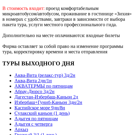
В стоимость входит:
проезд комфортабельным
микроавтобусом/автобусом, проживание в гостинице «Зихия»
в номерах с удобствами, завтраки в зависимости от выбора
пакета тура, услуги местного профессионального гида.
Дополнительно на месте оплачиваются: входные билеты
Фирма оставляет за собой право на изменение программы
тура, корректировку времени и места отправления
ТУРЫ ВЫХОДНОГО ДНЯ
Аква-Вита (релакс-тур) 3д/2н
Аква-Вита 2дн/1н
АКВАТЕРМЫ по пятницам
Абрау-Дюрсо 3д/2н
Дагестан-Избербаш-Каньон 2д
Избербаш+Гуниб-Каньон 3дн/2н
Каспийское море 9дн/8н
Сулакский каньон (1 день)
Адыгея по пятницам
Адыгея с четверга
Архыз
Грозный 3/1 (1 день)