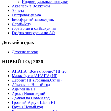
Индивидуальные прогулки
Аквапарк в Волжском
Элиста
Осетровая ферма
Биосферный заповедник
Сарай-Бату
гора Богдо и оз.Баскунчак
График экскурсий по АО
Детский отдых
Детские лагеря
НОВЫЙ ГОД 2026
АНАПА "Все включено" НГ-26
Малая бухта (АНАПА) НГ
Дербент НГ (Грозный,Сулак)
Абхазия на Новый год
Адыгея на НГ
Архыз Новогодний
Домбай на Новый год
Грозный-Аргун-Шали НГ
Грузия Новый год