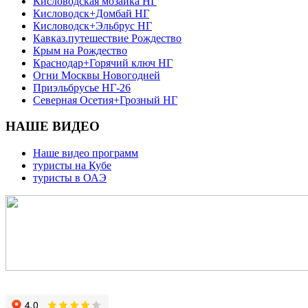
Кисловодская мозаика НГ
Кисловодск+Домбай НГ
Кисловодск+Эльбрус НГ
Кавказ.путешествие Рождество
Крым на Рождество
Краснодар+Горячий ключ НГ
Огни Москвы Новогодней
Приэльбрусье НГ-26
Северная Осетия+Грозный НГ
НАШЕ ВИДЕО
Наше видео программ
туристы на Кубе
туристы в ОАЭ