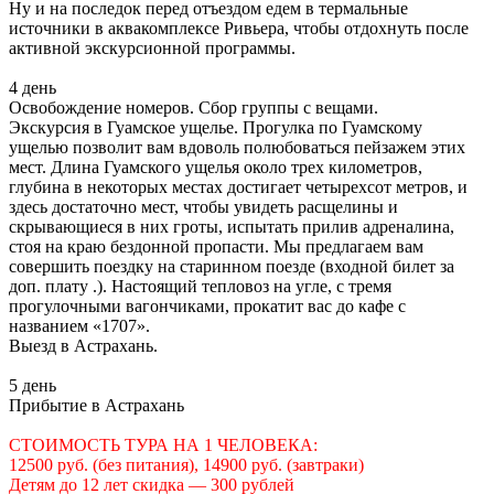
Ну и на последок перед отъездом едем в термальные
источники в аквакомплексе Ривьера, чтобы отдохнуть после
активной экскурсионной программы.
4 день
Освобождение номеров. Сбор группы с вещами.
Экскурсия в Гуамское ущелье. Прогулка по Гуамскому
ущелью позволит вам вдоволь полюбоваться пейзажем этих
мест. Длина Гуамского ущелья около трех километров,
глубина в некоторых местах достигает четырехсот метров, и
здесь достаточно мест, чтобы увидеть расщелины и
скрывающиеся в них гроты, испытать прилив адреналина,
стоя на краю бездонной пропасти. Мы предлагаем вам
совершить поездку на старинном поезде (входной билет за
доп. плату .). Настоящий тепловоз на угле, с тремя
прогулочными вагончиками, прокатит вас до кафе с
названием «1707».
Выезд в Астрахань.
5 день
Прибытие в Астрахань
СТОИМОСТЬ ТУРА НА 1 ЧЕЛОВЕКА:
12500 руб. (без питания), 14900 руб. (завтраки)
Детям до 12 лет скидка — 300 рублей